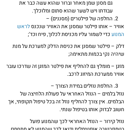
גם מסנן שמן מאחר וברור שהוא עשה כבר את
עבודתו ויש לשער שהוא סתום ומלוכלך.
החלפה של פילטרים (מסננים) –
אוויר – אותו פילטר שמסנן את האוויר שנכנס
לראש
המנוע
כדי לשמור עליו מכניסת לכלוך, פיח וכד';
דלק – פילטר שמסנן את כניסת הדלק למערכת על מנת
שיהיה נקי בכמות מתאימה;
מזגן – מומלץ גם להחליף את פילטר המזגן זה שדרכו עובר
אוויר ממערכת המיזוג לרכב.
החלפת נוזלים במידת הצורך –
נוזל בלמים – הנוזל האחראי על פעולת הלחיצה של
הבלמים. אין צורך להחליף נוזל זה בכל טיפול תקופתי, אך
חשוב לבדוק אותו בטיפול שנתי.
נוזל קירור – הנוזל האחראי לכך שהמנוע פועל
בטמפרטורה אופטימלית ודואג לכך שהמנוע לא מתחמם.