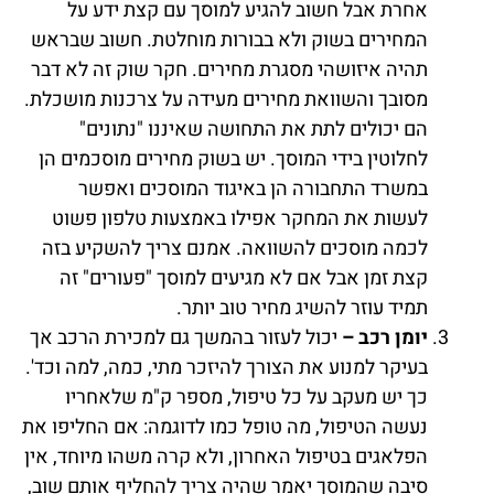
אחרת אבל חשוב להגיע למוסך עם קצת ידע על
המחירים בשוק ולא בבורות מוחלטת. חשוב שבראש
תהיה איזושהי מסגרת מחירים. חקר שוק זה לא דבר
מסובך והשוואת מחירים מעידה על צרכנות מושכלת.
הם יכולים לתת את התחושה שאיננו "נתונים"
לחלוטין בידי המוסך. יש בשוק מחירים מוסכמים הן
במשרד התחבורה הן באיגוד המוסכים ואפשר
לעשות את המחקר אפילו באמצעות טלפון פשוט
לכמה מוסכים להשוואה. אמנם צריך להשקיע בזה
קצת זמן אבל אם לא מגיעים למוסך "פעורים" זה
תמיד עוזר להשיג מחיר טוב יותר.
יומן רכב –
יכול לעזור בהמשך גם למכירת הרכב אך
בעיקר למנוע את הצורך להיזכר מתי, כמה, למה וכד'.
כך יש מעקב על כל טיפול, מספר ק"מ שלאחריו
נעשה הטיפול, מה טופל כמו לדוגמה: אם החליפו את
הפלאגים בטיפול האחרון, ולא קרה משהו מיוחד, אין
סיבה שהמוסך יאמר שהיה צריך להחליף אותם שוב,